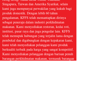
Singapura, Taiwan dan Amerika Syarikat, selain
kami juga mempunyai perwakilan yang kukuh bagi
produk domestik. Dengan lebih 60 tahun
pengalaman, KFFS telah memantapkan dirinya
sebagai peneraju dalam industri perkhidmatan
makanan. Kami menyediakan restoran, kedai roti,
institusi, pasar raya dan juga pengedar lain. KFFS
telah memupuk hubungan yang terjalin lama dengan
pembekal dan digabungkan dengan kepakaran kami,
kami telah menyediakan pelanggan kami produk
berkualiti terbaik pada harga yang sangat kompetitif.
Kami menyediakan pelanggan dengan barisan penuh
barangan perkhidmatan makanan, termasuk barangan
dapur, kertas dan produk kebersihan, makanan laut
beku, daging dan ayam itik, serta hasil segar dan
banyak lagi, dengan lebih 5,000 item. Kami percaya
bahawa Perkhidmatan Makanan Kwong Fung cukup
besar untuk dihidangkan dan cukup kecil untuk
dijaga.