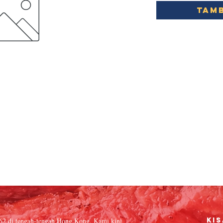
Tamb
962 di tengah-tengah Hong Kong. Kami kini
Kis