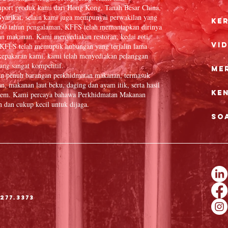
port produk kami dari Hong Kong, Tanah Besar China,
yarikat, selain kami juga mempunyai perwakilan yang
Ke
 60 tahun pengalaman, KFFS telah memantapkan dirinya
an makanan. Kami menyediakan restoran, kedai roti,
Vi
in. KFFS telah memupuk hubungan yang terjalin lama
epakaran kami, kami telah menyediakan pelanggan
ang sangat kompetitif.
Me
an penuh barangan perkhidmatan makanan, termasuk
n, makanan laut beku, daging dan ayam itik, serta hasil
Ke
 item. Kami percaya bahawa Perkhidmatan Makanan
dan cukup kecil untuk dijaga.
So
277.3373