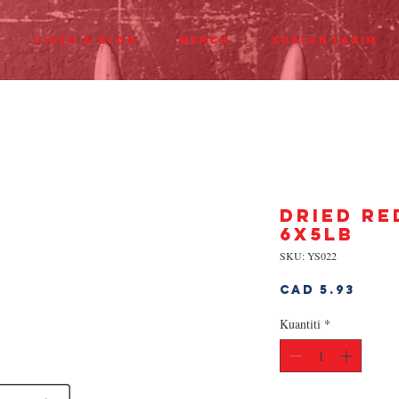
Video & Blog
Merch
Soalan Lazim
DRIED RE
6x5lb
SKU: YS022
Har
CAD 5.93
Kuantiti
*