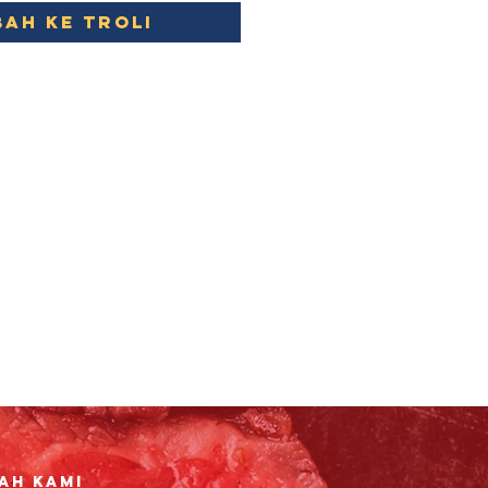
ah ke Troli
ah Kami