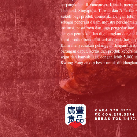
berpangkalan di Vancouver, Kanada mengim
Thailand, Singapura, Taiwan dan Amerika S
kukuh bagi produk domestik. Dengan lebih
sebagai peneraju dalam industri perkhidmat
institusi, pasar raya dan juga pengedar la
dengan pembekal dan digabungkan dengan k
kami produk berkualiti terbaik pada harga y
Kami menyediakan pelanggan dengan baris
barangan dapur, kertas dan produk kebersiha
segar dan banyak lagi, dengan lebih 5,000
Kwong Fung cukup besar untuk dihidangkan 
P 604.278.3373
Fx 604.278.3374
Bebas Tol 1.877.