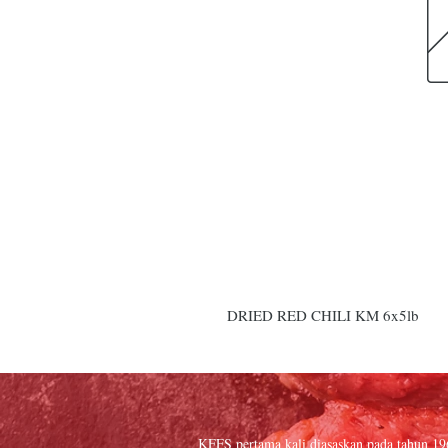
DRIED RED CHILI KM 6x5lb
KFFS pertama kali diasaskan pada tahun 1