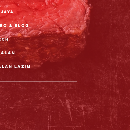
rjaya
deo & Blog
rch
nalan
alan Lazim