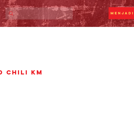
Menjadi
D CHILI KM
ga