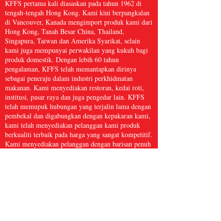
KFFS pertama kali diasaskan pada tahun 1962 di
tengah-tengah Hong Kong. Kami kini berpangkalan
di Vancouver, Kanada mengimport produk kami dari
Hong Kong, Tanah Besar China, Thailand,
Singapura, Taiwan dan Amerika Syarikat, selain
kami juga mempunyai perwakilan yang kukuh bagi
produk domestik. Dengan lebih 60 tahun
pengalaman, KFFS telah memantapkan dirinya
sebagai peneraju dalam industri perkhidmatan
makanan. Kami menyediakan restoran, kedai roti,
institusi, pasar raya dan juga pengedar lain. KFFS
telah memupuk hubungan yang terjalin lama dengan
pembekal dan digabungkan dengan kepakaran kami,
kami telah menyediakan pelanggan kami produk
berkualiti terbaik pada harga yang sangat kompetitif.
Kami menyediakan pelanggan dengan barisan penuh
barangan perkhidmatan makanan, termasuk barangan
dapur, kertas dan produk kebersihan, makanan laut
beku, daging dan ayam itik, serta hasil segar dan
banyak lagi, dengan lebih 5,000 item. Kami percaya
bahawa Perkhidmatan Makanan Kwong Fung cukup
besar untuk dihidangkan dan cukup kecil untuk
dijaga.