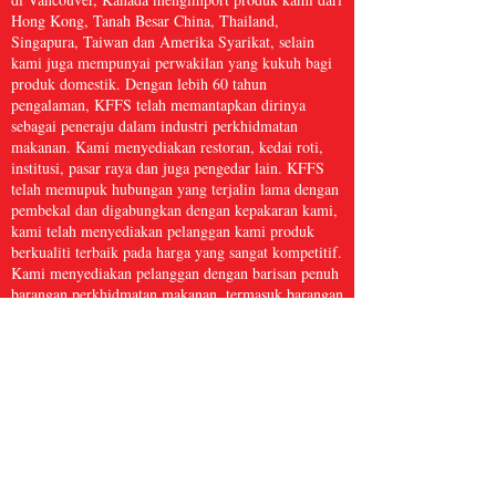
Hong Kong, Tanah Besar China, Thailand,
Singapura, Taiwan dan Amerika Syarikat, selain
kami juga mempunyai perwakilan yang kukuh bagi
produk domestik. Dengan lebih 60 tahun
pengalaman, KFFS telah memantapkan dirinya
sebagai peneraju dalam industri perkhidmatan
makanan. Kami menyediakan restoran, kedai roti,
institusi, pasar raya dan juga pengedar lain. KFFS
telah memupuk hubungan yang terjalin lama dengan
pembekal dan digabungkan dengan kepakaran kami,
kami telah menyediakan pelanggan kami produk
berkualiti terbaik pada harga yang sangat kompetitif.
Kami menyediakan pelanggan dengan barisan penuh
barangan perkhidmatan makanan, termasuk barangan
dapur, kertas dan produk kebersihan, makanan laut
beku, daging dan ayam itik, serta hasil segar dan
banyak lagi, dengan lebih 5,000 item. Kami percaya
bahawa Perkhidmatan Makanan Kwong Fung cukup
besar untuk dihidangkan dan cukup kecil untuk
dijaga.