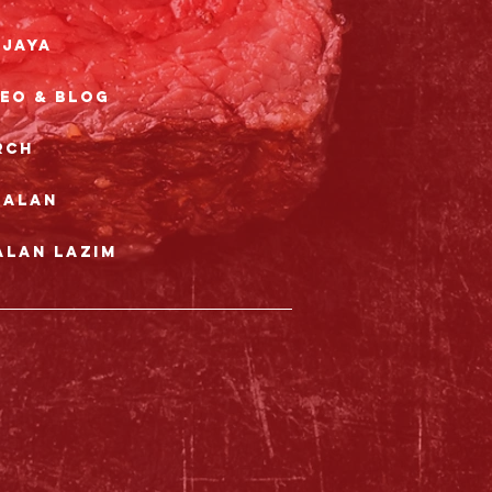
rjaya
deo & Blog
rch
nalan
alan Lazim