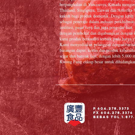
berpangkalan di Vancouver, Kanada mengim
Thailand, Singapura, Taiwan dan Amerika S
kukuh bagi produk domestik. Dengan lebih
sebagai peneraju dalam industri perkhidmat
institusi, pasar raya dan juga pengedar la
dengan pembekal dan digabungkan dengan k
kami produk berkualiti terbaik pada harga y
Kami menyediakan pelanggan dengan baris
barangan dapur, kertas dan produk kebersiha
segar dan banyak lagi, dengan lebih 5,000
Kwong Fung cukup besar untuk dihidangkan 
P 604.278.3373
Fx 604.278.3374
Bebas Tol 1.877.