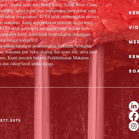
port produk kami dari Hong Kong, Tanah Besar China,
yarikat, selain kami juga mempunyai perwakilan yang
Ke
 60 tahun pengalaman, KFFS telah memantapkan dirinya
an makanan. Kami menyediakan restoran, kedai roti,
Vi
in. KFFS telah memupuk hubungan yang terjalin lama
epakaran kami, kami telah menyediakan pelanggan
ang sangat kompetitif.
Me
an penuh barangan perkhidmatan makanan, termasuk
n, makanan laut beku, daging dan ayam itik, serta hasil
Ke
 item. Kami percaya bahawa Perkhidmatan Makanan
dan cukup kecil untuk dijaga.
So
277.3373