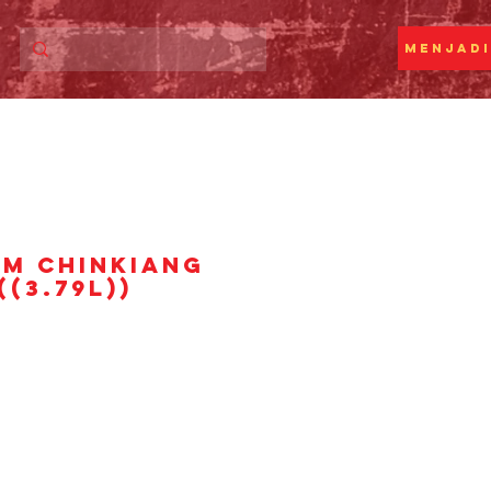
Menjadi
UM CHINKIANG
((3.79L))
rga