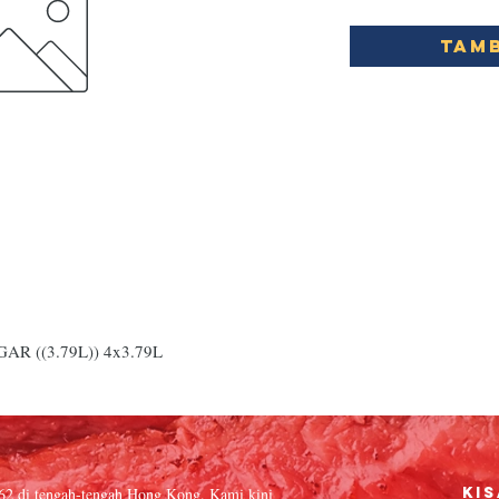
Tamb
 ((3.79L)) 4x3.79L
962 di tengah-tengah Hong Kong. Kami kini
Kis