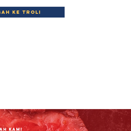
ah ke Troli
ah Kami