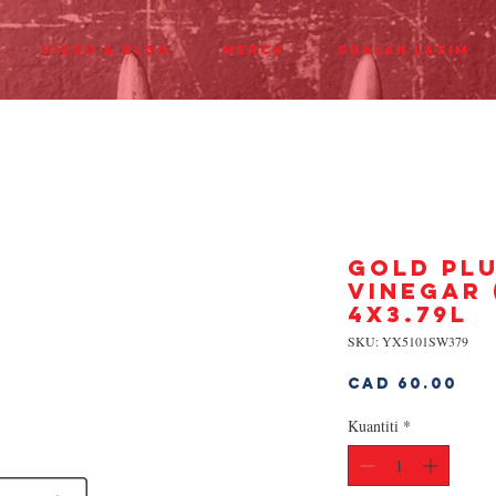
Video & Blog
Merch
Soalan Lazim
GOLD PL
VINEGAR 
4x3.79L
SKU: YX5101SW379
Ha
CAD 60.00
Kuantiti
*