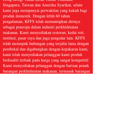
Singapura, Taiwan dan Amerika Syarikat, selain
kami juga mempunyai perwakilan yang kukuh bagi
produk domestik. Dengan lebih 60 tahun
pengalaman, KFFS telah memantapkan dirinya
sebagai peneraju dalam industri perkhidmatan
makanan. Kami menyediakan restoran, kedai roti,
institusi, pasar raya dan juga pengedar lain. KFFS
telah memupuk hubungan yang terjalin lama dengan
pembekal dan digabungkan dengan kepakaran kami,
kami telah menyediakan pelanggan kami produk
berkualiti terbaik pada harga yang sangat kompetitif.
Kami menyediakan pelanggan dengan barisan penuh
barangan perkhidmatan makanan, termasuk barangan
dapur, kertas dan produk kebersihan, makanan laut
beku, daging dan ayam itik, serta hasil segar dan
banyak lagi, dengan lebih 5,000 item. Kami percaya
bahawa Perkhidmatan Makanan Kwong Fung cukup
besar untuk dihidangkan dan cukup kecil untuk
dijaga.