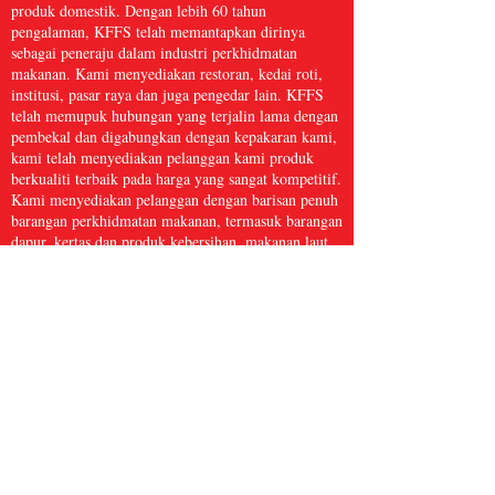
produk domestik. Dengan lebih 60 tahun
pengalaman, KFFS telah memantapkan dirinya
sebagai peneraju dalam industri perkhidmatan
makanan. Kami menyediakan restoran, kedai roti,
institusi, pasar raya dan juga pengedar lain. KFFS
telah memupuk hubungan yang terjalin lama dengan
pembekal dan digabungkan dengan kepakaran kami,
kami telah menyediakan pelanggan kami produk
berkualiti terbaik pada harga yang sangat kompetitif.
Kami menyediakan pelanggan dengan barisan penuh
barangan perkhidmatan makanan, termasuk barangan
dapur, kertas dan produk kebersihan, makanan laut
beku, daging dan ayam itik, serta hasil segar dan
banyak lagi, dengan lebih 5,000 item. Kami percaya
bahawa Perkhidmatan Makanan Kwong Fung cukup
besar untuk dihidangkan dan cukup kecil untuk
dijaga.