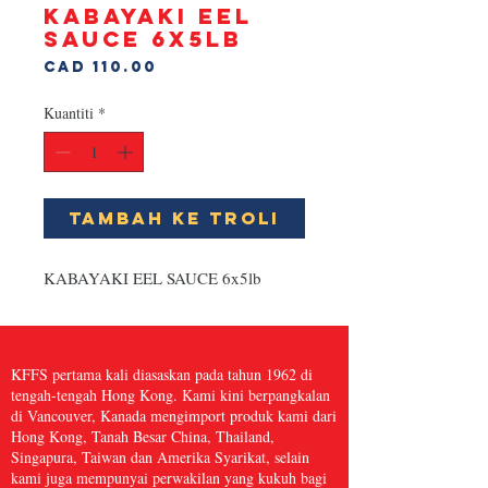
KABAYAKI EEL
SAUCE 6x5lb
Harga
CAD 110.00
Kuantiti
*
Tambah ke Troli
KABAYAKI EEL SAUCE 6x5lb
KFFS pertama kali diasaskan pada tahun 1962 di
tengah-tengah Hong Kong. Kami kini berpangkalan
di Vancouver, Kanada mengimport produk kami dari
Hong Kong, Tanah Besar China, Thailand,
Singapura, Taiwan dan Amerika Syarikat, selain
kami juga mempunyai perwakilan yang kukuh bagi