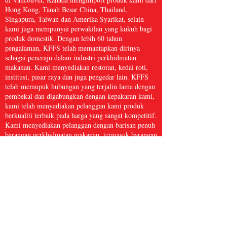
Hong Kong, Tanah Besar China, Thailand,
Singapura, Taiwan dan Amerika Syarikat, selain
kami juga mempunyai perwakilan yang kukuh bagi
produk domestik. Dengan lebih 60 tahun
pengalaman, KFFS telah memantapkan dirinya
sebagai peneraju dalam industri perkhidmatan
makanan. Kami menyediakan restoran, kedai roti,
institusi, pasar raya dan juga pengedar lain. KFFS
telah memupuk hubungan yang terjalin lama dengan
pembekal dan digabungkan dengan kepakaran kami,
kami telah menyediakan pelanggan kami produk
berkualiti terbaik pada harga yang sangat kompetitif.
Kami menyediakan pelanggan dengan barisan penuh
barangan perkhidmatan makanan, termasuk barangan
dapur, kertas dan produk kebersihan, makanan laut
beku, daging dan ayam itik, serta hasil segar dan
banyak lagi, dengan lebih 5,000 item. Kami percaya
bahawa Perkhidmatan Makanan Kwong Fung cukup
besar untuk dihidangkan dan cukup kecil untuk
dijaga.