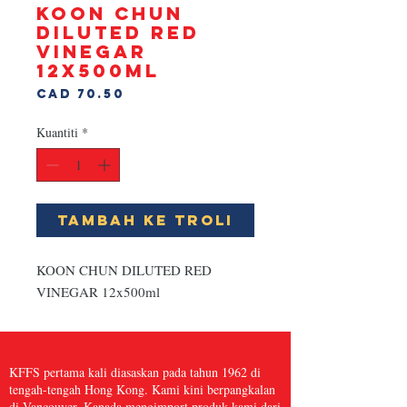
KOON CHUN
DILUTED RED
VINEGAR
12x500ml
Harga
CAD 70.50
Kuantiti
*
Tambah ke Troli
KOON CHUN DILUTED RED 
VINEGAR 12x500ml
KFFS pertama kali diasaskan pada tahun 1962 di
tengah-tengah Hong Kong. Kami kini berpangkalan
di Vancouver, Kanada mengimport produk kami dari