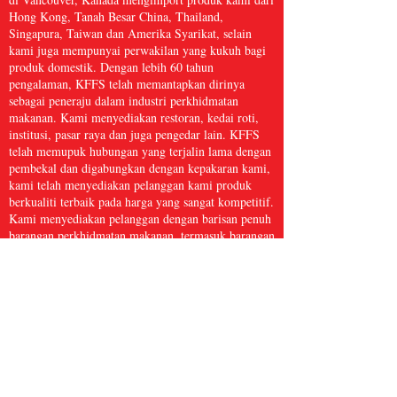
Hong Kong, Tanah Besar China, Thailand,
Singapura, Taiwan dan Amerika Syarikat, selain
kami juga mempunyai perwakilan yang kukuh bagi
produk domestik. Dengan lebih 60 tahun
pengalaman, KFFS telah memantapkan dirinya
sebagai peneraju dalam industri perkhidmatan
makanan. Kami menyediakan restoran, kedai roti,
institusi, pasar raya dan juga pengedar lain. KFFS
telah memupuk hubungan yang terjalin lama dengan
pembekal dan digabungkan dengan kepakaran kami,
kami telah menyediakan pelanggan kami produk
berkualiti terbaik pada harga yang sangat kompetitif.
Kami menyediakan pelanggan dengan barisan penuh
barangan perkhidmatan makanan, termasuk barangan
dapur, kertas dan produk kebersihan, makanan laut
beku, daging dan ayam itik, serta hasil segar dan
banyak lagi, dengan lebih 5,000 item. Kami percaya
bahawa Perkhidmatan Makanan Kwong Fung cukup
besar untuk dihidangkan dan cukup kecil untuk
dijaga.