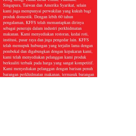
Singapura, Taiwan dan Amerika Syarikat, selain
kami juga mempunyai perwakilan yang kukuh bagi
produk domestik. Dengan lebih 60 tahun
pengalaman, KFFS telah memantapkan dirinya
sebagai peneraju dalam industri perkhidmatan
makanan. Kami menyediakan restoran, kedai roti,
institusi, pasar raya dan juga pengedar lain. KFFS
telah memupuk hubungan yang terjalin lama dengan
pembekal dan digabungkan dengan kepakaran kami,
kami telah menyediakan pelanggan kami produk
berkualiti terbaik pada harga yang sangat kompetitif.
Kami menyediakan pelanggan dengan barisan penuh
barangan perkhidmatan makanan, termasuk barangan
dapur, kertas dan produk kebersihan, makanan laut
beku, daging dan ayam itik, serta hasil segar dan
banyak lagi, dengan lebih 5,000 item. Kami percaya
bahawa Perkhidmatan Makanan Kwong Fung cukup
besar untuk dihidangkan dan cukup kecil untuk
dijaga.