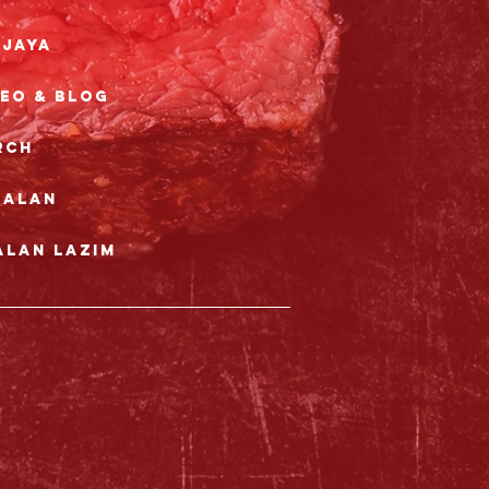
rjaya
deo & Blog
rch
nalan
alan Lazim