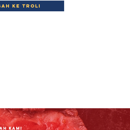
ah ke Troli
ah Kami