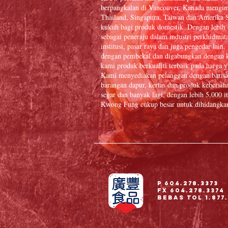
berpangkalan di Vancouver, Kanada mengim
Thailand, Singapura, Taiwan dan Amerika S
kukuh bagi produk domestik. Dengan lebih
sebagai peneraju dalam industri perkhidmat
institusi, pasar raya dan juga pengedar la
dengan pembekal dan digabungkan dengan k
kami produk berkualiti terbaik pada harga y
Kami menyediakan pelanggan dengan baris
barangan dapur, kertas dan produk kebersiha
segar dan banyak lagi, dengan lebih 5,000
Kwong Fung cukup besar untuk dihidangkan 
P 604.278.3373
Fx 604.278.3374
Bebas Tol 1.877.