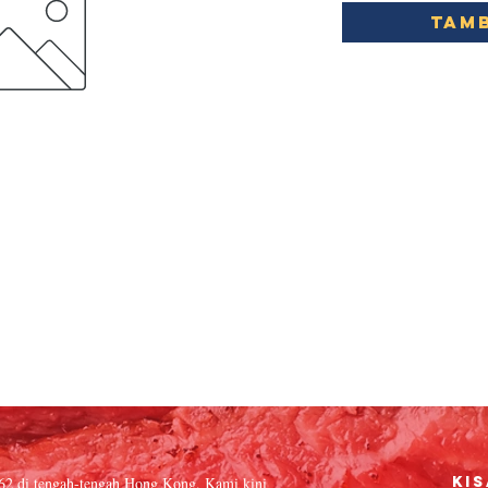
Tamb
962 di tengah-tengah Hong Kong. Kami kini
Kis