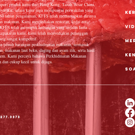
port produk kami dari Hong Kong, Tanah Besar China,
yarikat, selain kami juga mempunyai perwakilan yang
Ke
 60 tahun pengalaman, KFFS telah memantapkan dirinya
an makanan. Kami menyediakan restoran, kedai roti,
Vi
in. KFFS telah memupuk hubungan yang terjalin lama
epakaran kami, kami telah menyediakan pelanggan
ang sangat kompetitif.
Me
an penuh barangan perkhidmatan makanan, termasuk
n, makanan laut beku, daging dan ayam itik, serta hasil
Ke
 item. Kami percaya bahawa Perkhidmatan Makanan
dan cukup kecil untuk dijaga.
So
277.3373