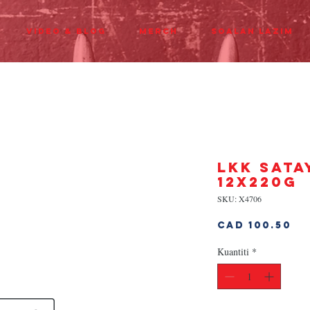
Video & Blog
Merch
Soalan Lazim
LKK SATA
12x220g
SKU: X4706
Ha
CAD 100.50
Kuantiti
*