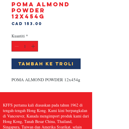
POMA ALMOND
POWDER
12x454g
Harga
CAD 153.00
Kuantiti
*
Tambah ke Troli
POMA ALMOND POWDER 12x454g
KFFS pertama kali diasaskan pada tahun 1962 di
tengah-tengah Hong Kong. Kami kini berpangkalan
di Vancouver, Kanada mengimport produk kami dari
Hong Kong, Tanah Besar China, Thailand,
Singapura, Taiwan dan Amerika Syarikat, selain