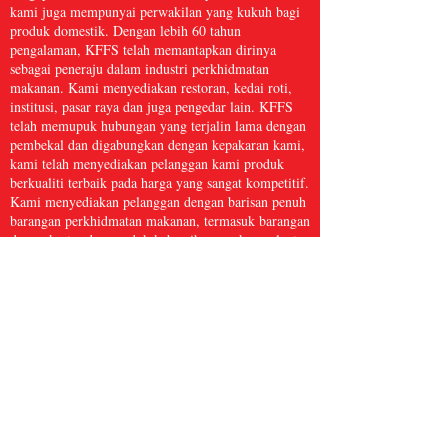
kami juga mempunyai perwakilan yang kukuh bagi
produk domestik. Dengan lebih 60 tahun
pengalaman, KFFS telah memantapkan dirinya
sebagai peneraju dalam industri perkhidmatan
makanan. Kami menyediakan restoran, kedai roti,
institusi, pasar raya dan juga pengedar lain. KFFS
telah memupuk hubungan yang terjalin lama dengan
pembekal dan digabungkan dengan kepakaran kami,
kami telah menyediakan pelanggan kami produk
berkualiti terbaik pada harga yang sangat kompetitif.
Kami menyediakan pelanggan dengan barisan penuh
barangan perkhidmatan makanan, termasuk barangan
dapur, kertas dan produk kebersihan, makanan laut
beku, daging dan ayam itik, serta hasil segar dan
banyak lagi, dengan lebih 5,000 item. Kami percaya
bahawa Perkhidmatan Makanan Kwong Fung cukup
besar untuk dihidangkan dan cukup kecil untuk
dijaga.