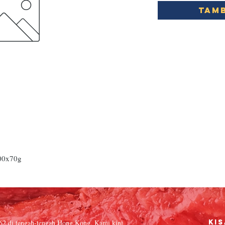
Tamb
00x70g
962 di tengah-tengah Hong Kong. Kami kini
Kis