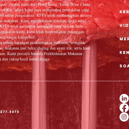
port produk kami dari Hong Kong, Tanah Besar China,
yarikat, selain kami juga mempunyai perwakilan yang
Ke
 60 tahun pengalaman, KFFS telah memantapkan dirinya
an makanan. Kami menyediakan restoran, kedai roti,
Vi
in. KFFS telah memupuk hubungan yang terjalin lama
epakaran kami, kami telah menyediakan pelanggan
ang sangat kompetitif.
Me
an penuh barangan perkhidmatan makanan, termasuk
n, makanan laut beku, daging dan ayam itik, serta hasil
Ke
 item. Kami percaya bahawa Perkhidmatan Makanan
dan cukup kecil untuk dijaga.
So
277.3373