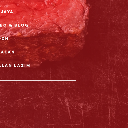
rjaya
deo & Blog
rch
nalan
alan Lazim