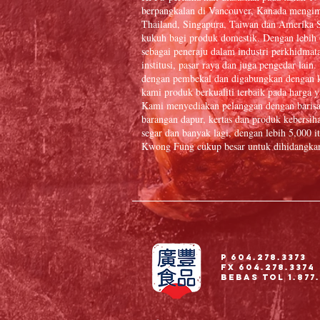
berpangkalan di Vancouver, Kanada mengim
Thailand, Singapura, Taiwan dan Amerika S
kukuh bagi produk domestik. Dengan lebih
sebagai peneraju dalam industri perkhidmat
institusi, pasar raya dan juga pengedar la
dengan pembekal dan digabungkan dengan k
kami produk berkualiti terbaik pada harga y
Kami menyediakan pelanggan dengan baris
barangan dapur, kertas dan produk kebersiha
segar dan banyak lagi, dengan lebih 5,000
Kwong Fung cukup besar untuk dihidangkan 
P 604.278.3373
Fx 604.278.3374
Bebas Tol 1.877.