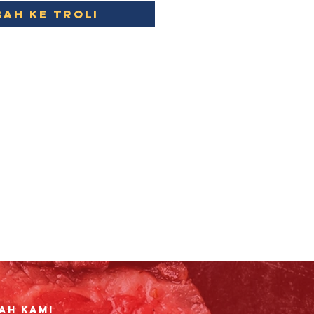
ah ke Troli
ah Kami