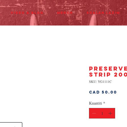
Video & Blog
Merch
Soalan Lazim
PRESERV
STRIP 20
SKU: YG1111C
Ha
CAD 50.00
Kuantiti
*