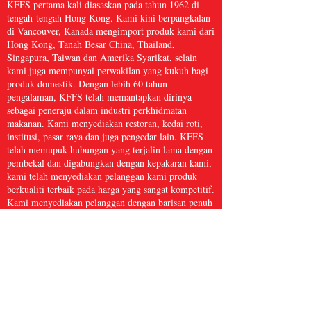
KFFS pertama kali diasaskan pada tahun 1962 di
tengah-tengah Hong Kong. Kami kini berpangkalan
di Vancouver, Kanada mengimport produk kami dari
Hong Kong, Tanah Besar China, Thailand,
Singapura, Taiwan dan Amerika Syarikat, selain
kami juga mempunyai perwakilan yang kukuh bagi
produk domestik. Dengan lebih 60 tahun
pengalaman, KFFS telah memantapkan dirinya
sebagai peneraju dalam industri perkhidmatan
makanan. Kami menyediakan restoran, kedai roti,
institusi, pasar raya dan juga pengedar lain. KFFS
telah memupuk hubungan yang terjalin lama dengan
pembekal dan digabungkan dengan kepakaran kami,
kami telah menyediakan pelanggan kami produk
berkualiti terbaik pada harga yang sangat kompetitif.
Kami menyediakan pelanggan dengan barisan penuh
barangan perkhidmatan makanan, termasuk barangan
dapur, kertas dan produk kebersihan, makanan laut
beku, daging dan ayam itik, serta hasil segar dan
banyak lagi, dengan lebih 5,000 item. Kami percaya
bahawa Perkhidmatan Makanan Kwong Fung cukup
besar untuk dihidangkan dan cukup kecil untuk
dijaga.