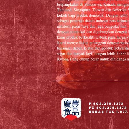
berpangkalan di Vancouver, Kanada mengim
Thailand, Singapura, Taiwan dan Amerika S
kukuh bagi produk domestik. Dengan lebih
sebagai peneraju dalam industri perkhidmat
institusi, pasar raya dan juga pengedar la
dengan pembekal dan digabungkan dengan k
kami produk berkualiti terbaik pada harga y
Kami menyediakan pelanggan dengan baris
barangan dapur, kertas dan produk kebersiha
segar dan banyak lagi, dengan lebih 5,000
Kwong Fung cukup besar untuk dihidangkan 
P 604.278.3373
Fx 604.278.3374
Bebas Tol 1.877.