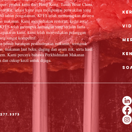
port produk kami dari Hong Kong, Tanah Besar China,
yarikat, selain kami juga mempunyai perwakilan yang
Ke
 60 tahun pengalaman, KFFS telah memantapkan dirinya
an makanan. Kami menyediakan restoran, kedai roti,
Vi
in. KFFS telah memupuk hubungan yang terjalin lama
epakaran kami, kami telah menyediakan pelanggan
ang sangat kompetitif.
Me
an penuh barangan perkhidmatan makanan, termasuk
n, makanan laut beku, daging dan ayam itik, serta hasil
Ke
 item. Kami percaya bahawa Perkhidmatan Makanan
dan cukup kecil untuk dijaga.
So
277.3373