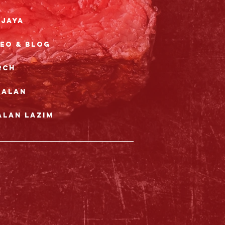
rjaya
deo & Blog
rch
nalan
alan Lazim