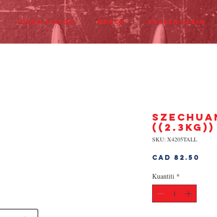
Video & Blog
Merch
Soalan Lazim
SZECHUAN
((2.3KG))
SKU: X4205TALL
Ha
CAD 82.50
Kuantiti
*