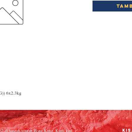
Tamb
)) 6x2.3kg
962 di tengah-tengah Hong Kong. Kami kini
Kis