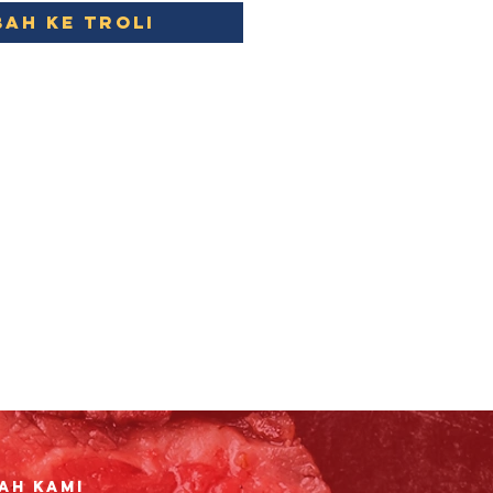
ah ke Troli
ah Kami