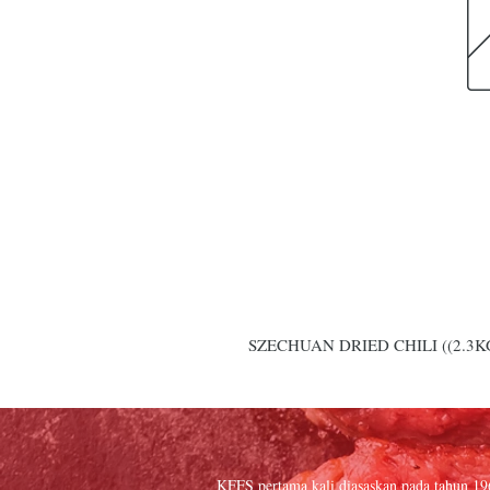
SZECHUAN DRIED CHILI ((2.3KG
KFFS pertama kali diasaskan pada tahun 1