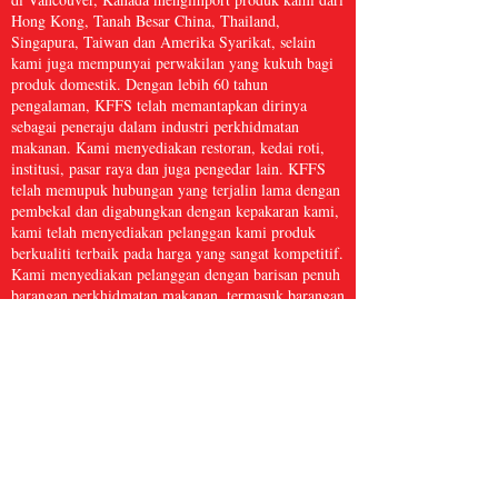
Hong Kong, Tanah Besar China, Thailand,
Singapura, Taiwan dan Amerika Syarikat, selain
kami juga mempunyai perwakilan yang kukuh bagi
produk domestik. Dengan lebih 60 tahun
pengalaman, KFFS telah memantapkan dirinya
sebagai peneraju dalam industri perkhidmatan
makanan. Kami menyediakan restoran, kedai roti,
institusi, pasar raya dan juga pengedar lain. KFFS
telah memupuk hubungan yang terjalin lama dengan
pembekal dan digabungkan dengan kepakaran kami,
kami telah menyediakan pelanggan kami produk
berkualiti terbaik pada harga yang sangat kompetitif.
Kami menyediakan pelanggan dengan barisan penuh
barangan perkhidmatan makanan, termasuk barangan
dapur, kertas dan produk kebersihan, makanan laut
beku, daging dan ayam itik, serta hasil segar dan
banyak lagi, dengan lebih 5,000 item. Kami percaya
bahawa Perkhidmatan Makanan Kwong Fung cukup
besar untuk dihidangkan dan cukup kecil untuk
dijaga.