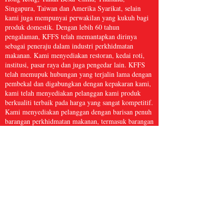
Singapura, Taiwan dan Amerika Syarikat, selain
kami juga mempunyai perwakilan yang kukuh bagi
produk domestik. Dengan lebih 60 tahun
pengalaman, KFFS telah memantapkan dirinya
sebagai peneraju dalam industri perkhidmatan
makanan. Kami menyediakan restoran, kedai roti,
institusi, pasar raya dan juga pengedar lain. KFFS
telah memupuk hubungan yang terjalin lama dengan
pembekal dan digabungkan dengan kepakaran kami,
kami telah menyediakan pelanggan kami produk
berkualiti terbaik pada harga yang sangat kompetitif.
Kami menyediakan pelanggan dengan barisan penuh
barangan perkhidmatan makanan, termasuk barangan
dapur, kertas dan produk kebersihan, makanan laut
beku, daging dan ayam itik, serta hasil segar dan
banyak lagi, dengan lebih 5,000 item. Kami percaya
bahawa Perkhidmatan Makanan Kwong Fung cukup
besar untuk dihidangkan dan cukup kecil untuk
dijaga.