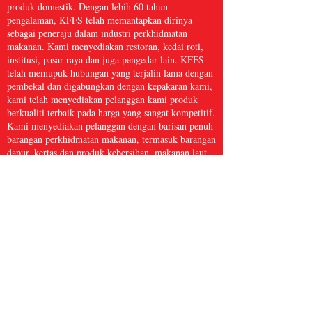
produk domestik. Dengan lebih 60 tahun
pengalaman, KFFS telah memantapkan dirinya
sebagai peneraju dalam industri perkhidmatan
makanan. Kami menyediakan restoran, kedai roti,
institusi, pasar raya dan juga pengedar lain. KFFS
telah memupuk hubungan yang terjalin lama dengan
pembekal dan digabungkan dengan kepakaran kami,
kami telah menyediakan pelanggan kami produk
berkualiti terbaik pada harga yang sangat kompetitif.
Kami menyediakan pelanggan dengan barisan penuh
barangan perkhidmatan makanan, termasuk barangan
dapur, kertas dan produk kebersihan, makanan laut
beku, daging dan ayam itik, serta hasil segar dan
banyak lagi, dengan lebih 5,000 item. Kami percaya
bahawa Perkhidmatan Makanan Kwong Fung cukup
besar untuk dihidangkan dan cukup kecil untuk
dijaga.