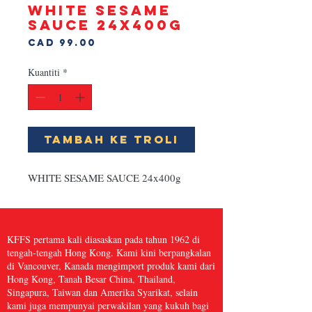
WHITE SESAME
SAUCE 24x400g
Harga
CAD 99.00
Kuantiti
*
Tambah ke Troli
WHITE SESAME SAUCE 24x400g
KFFS pertama kali diasaskan pada tahun 1962 di
tengah-tengah Hong Kong. Kami kini berpangkalan
di Vancouver, Kanada mengimport produk kami dari
Hong Kong, Tanah Besar China, Thailand,
Singapura, Taiwan dan Amerika Syarikat, selain
kami juga mempunyai perwakilan yang kukuh bagi