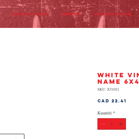
Video & Blog
Merch
Soalan Lazim
WHITE VI
NAME 6x
SKU: X51021
Har
CAD 22.41
Kuantiti
*