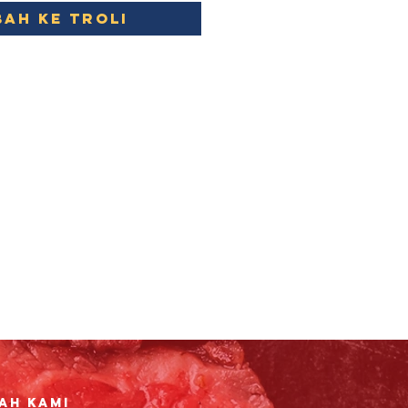
ah ke Troli
ah Kami