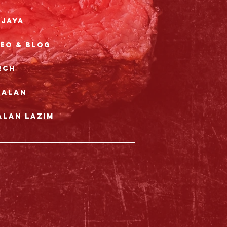
rjaya
deo & Blog
rch
nalan
alan Lazim