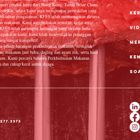
port produk kami dari Hong Kong, Tanah Besar China,
yarikat, selain kami juga mempunyai perwakilan yang
Ke
 60 tahun pengalaman, KFFS telah memantapkan dirinya
an makanan. Kami menyediakan restoran, kedai roti,
Vi
in. KFFS telah memupuk hubungan yang terjalin lama
epakaran kami, kami telah menyediakan pelanggan
ang sangat kompetitif.
Me
an penuh barangan perkhidmatan makanan, termasuk
n, makanan laut beku, daging dan ayam itik, serta hasil
Ke
 item. Kami percaya bahawa Perkhidmatan Makanan
dan cukup kecil untuk dijaga.
So
277.3373