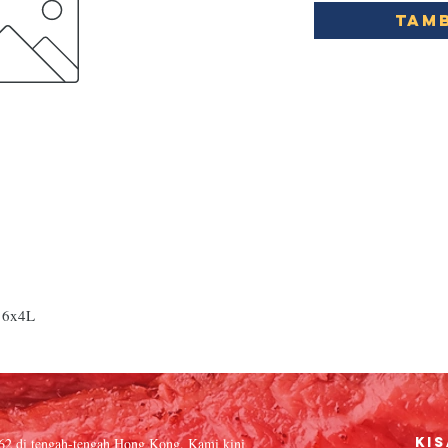
Tamb
6x4L
962 di tengah-tengah Hong Kong. Kami kini
Kis