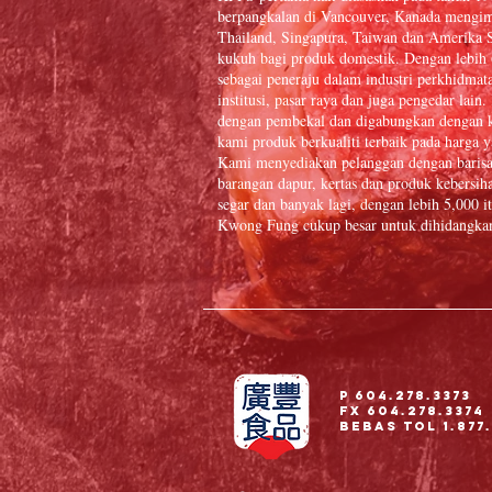
berpangkalan di Vancouver, Kanada mengim
Thailand, Singapura, Taiwan dan Amerika S
kukuh bagi produk domestik. Dengan lebih
sebagai peneraju dalam industri perkhidmat
institusi, pasar raya dan juga pengedar la
dengan pembekal dan digabungkan dengan k
kami produk berkualiti terbaik pada harga y
Kami menyediakan pelanggan dengan baris
barangan dapur, kertas dan produk kebersiha
segar dan banyak lagi, dengan lebih 5,000
Kwong Fung cukup besar untuk dihidangkan 
P 604.278.3373
Fx 604.278.3374
Bebas Tol 1.877.