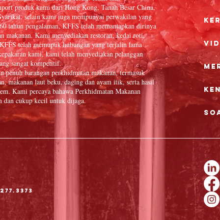
port produk kami dari Hong Kong, Tanah Besar China,
yarikat, selain kami juga mempunyai perwakilan yang
Ke
 60 tahun pengalaman, KFFS telah memantapkan dirinya
an makanan. Kami menyediakan restoran, kedai roti,
Vi
in. KFFS telah memupuk hubungan yang terjalin lama
epakaran kami, kami telah menyediakan pelanggan
ang sangat kompetitif.
Me
an penuh barangan perkhidmatan makanan, termasuk
n, makanan laut beku, daging dan ayam itik, serta hasil
Ke
 item. Kami percaya bahawa Perkhidmatan Makanan
dan cukup kecil untuk dijaga.
So
277.3373