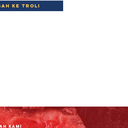
ah ke Troli
ah Kami