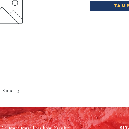
Tamb
) 500X11g
962 di tengah-tengah Hong Kong. Kami kini
Kis