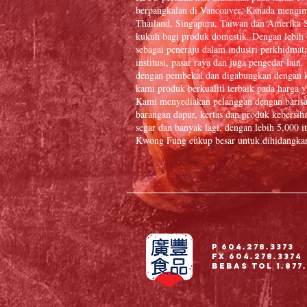
berpangkalan di Vancouver, Kanada mengim
Thailand, Singapura, Taiwan dan Amerika S
kukuh bagi produk domestik. Dengan lebih
sebagai peneraju dalam industri perkhidmat
institusi, pasar raya dan juga pengedar la
dengan pembekal dan digabungkan dengan k
kami produk berkualiti terbaik pada harga y
Kami menyediakan pelanggan dengan baris
barangan dapur, kertas dan produk kebersiha
segar dan banyak lagi, dengan lebih 5,000
Kwong Fung cukup besar untuk dihidangkan 
P 604.278.3373
Fx 604.278.3374
Bebas Tol 1.877.