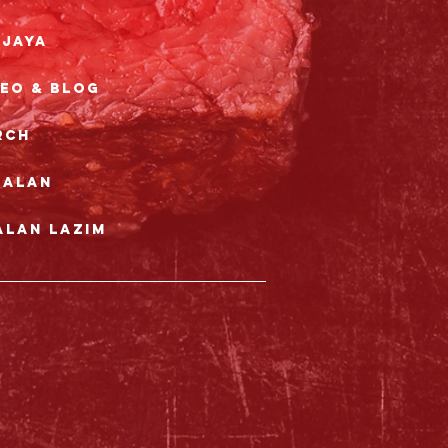
rjaya
deo & Blog
rch
nalan
alan Lazim