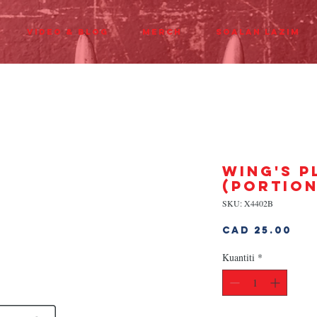
Video & Blog
Merch
Soalan Lazim
WING'S P
(PORTION
SKU: X4402B
Ha
CAD 25.00
Kuantiti
*