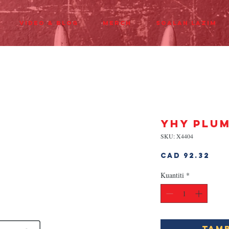
Video & Blog
Merch
Soalan Lazim
YHY PLUM
SKU: X4404
Har
CAD 92.32
Kuantiti
*
Tamb