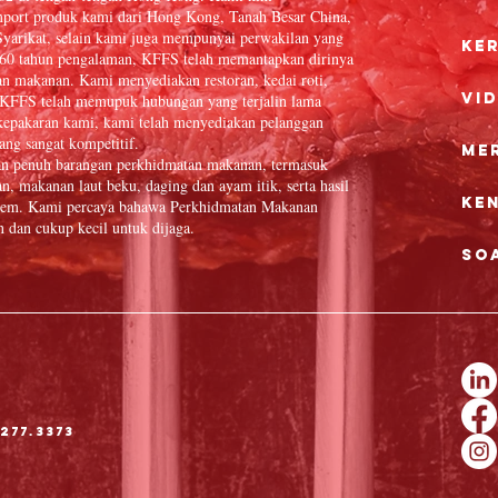
port produk kami dari Hong Kong, Tanah Besar China,
yarikat, selain kami juga mempunyai perwakilan yang
Ke
 60 tahun pengalaman, KFFS telah memantapkan dirinya
an makanan. Kami menyediakan restoran, kedai roti,
Vi
in. KFFS telah memupuk hubungan yang terjalin lama
epakaran kami, kami telah menyediakan pelanggan
ang sangat kompetitif.
Me
an penuh barangan perkhidmatan makanan, termasuk
n, makanan laut beku, daging dan ayam itik, serta hasil
Ke
 item. Kami percaya bahawa Perkhidmatan Makanan
dan cukup kecil untuk dijaga.
So
277.3373