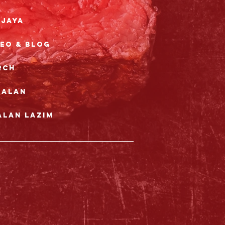
rjaya
deo & Blog
rch
nalan
alan Lazim