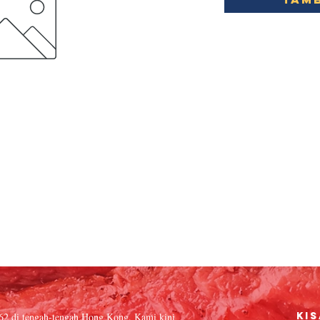
962 di tengah-tengah Hong Kong. Kami kini
Kis