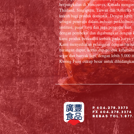
berpangkalan di Vancouver, Kanada mengim
Thailand, Singapura, Taiwan dan Amerika S
kukuh bagi produk domestik. Dengan lebih
sebagai peneraju dalam industri perkhidmat
institusi, pasar raya dan juga pengedar la
dengan pembekal dan digabungkan dengan k
kami produk berkualiti terbaik pada harga y
Kami menyediakan pelanggan dengan baris
barangan dapur, kertas dan produk kebersiha
segar dan banyak lagi, dengan lebih 5,000
Kwong Fung cukup besar untuk dihidangkan 
P 604.278.3373
Fx 604.278.3374
Bebas Tol 1.877.