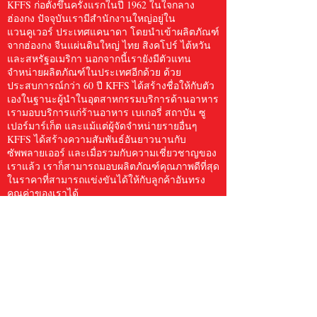
KFFS ก่อตั้งขึ้นครั้งแรกในปี 1962 ในใจกลาง
ฮ่องกง ปัจจุบันเรามีสำนักงานใหญ่อยู่ใน
แวนคูเวอร์ ประเทศแคนาดา โดยนำเข้าผลิตภัณฑ์
จากฮ่องกง จีนแผ่นดินใหญ่ ไทย สิงคโปร์ ไต้หวัน
และสหรัฐอเมริกา นอกจากนี้เรายังมีตัวแทน
จำหน่ายผลิตภัณฑ์ในประเทศอีกด้วย ด้วย
ประสบการณ์กว่า 60 ปี KFFS ได้สร้างชื่อให้กับตัว
เองในฐานะผู้นำในอุตสาหกรรมบริการด้านอาหาร
เรามอบบริการแก่ร้านอาหาร เบเกอรี่ สถาบัน ซู
เปอร์มาร์เก็ต และแม้แต่ผู้จัดจำหน่ายรายอื่นๆ
KFFS ได้สร้างความสัมพันธ์อันยาวนานกับ
ซัพพลายเออร์ และเมื่อรวมกับความเชี่ยวชาญของ
เราแล้ว เราก็สามารถมอบผลิตภัณฑ์คุณภาพดีที่สุด
ในราคาที่สามารถแข่งขันได้ให้กับลูกค้าอันทรง
คุณค่าของเราได้
เราจัดหาสินค้าสำหรับบริการอาหารให้กับลูกค้า
อย่างครบครัน ไม่ว่าจะเป็นเครื่องครัว กระดาษ
และผลิตภัณฑ์สุขอนามัย อาหารทะเลแช่แข็ง เนื้อ
สัตว์และสัตว์ปีก ผลิตผลสด และอื่นๆ อีกมากมาย
โดยมีสินค้าให้เลือกกว่า 5,000 รายการ เราเชื่อว่า
Kwong Fung Food Service มีขนาดใหญ่พอที่จะให้
บริการและมีขนาดเล็กพอที่จะใส่ใจลูกค้า