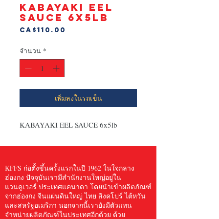
KABAYAKI EEL
SAUCE 6x5lb
ราคา
CA$110.00
จำนวน
*
เพิ่มลงในรถเข็น
KABAYAKI EEL SAUCE 6x5lb
KFFS ก่อตั้งขึ้นครั้งแรกในปี 1962 ในใจกลาง
ฮ่องกง ปัจจุบันเรามีสำนักงานใหญ่อยู่ใน
แวนคูเวอร์ ประเทศแคนาดา โดยนำเข้าผลิตภัณฑ์
จากฮ่องกง จีนแผ่นดินใหญ่ ไทย สิงคโปร์ ไต้หวัน
และสหรัฐอเมริกา นอกจากนี้เรายังมีตัวแทน
จำหน่ายผลิตภัณฑ์ในประเทศอีกด้วย ด้วย