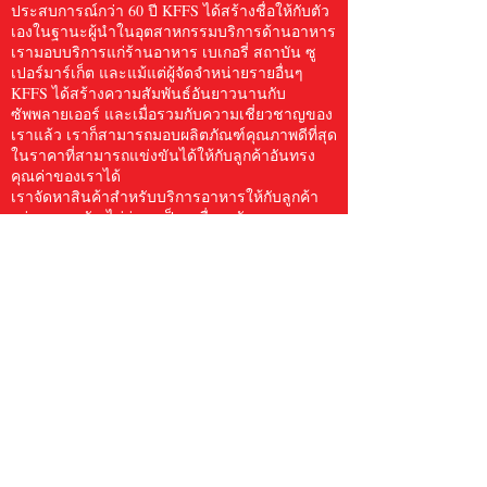
ประสบการณ์กว่า 60 ปี KFFS ได้สร้างชื่อให้กับตัว
เองในฐานะผู้นำในอุตสาหกรรมบริการด้านอาหาร
เรามอบบริการแก่ร้านอาหาร เบเกอรี่ สถาบัน ซู
เปอร์มาร์เก็ต และแม้แต่ผู้จัดจำหน่ายรายอื่นๆ
KFFS ได้สร้างความสัมพันธ์อันยาวนานกับ
ซัพพลายเออร์ และเมื่อรวมกับความเชี่ยวชาญของ
เราแล้ว เราก็สามารถมอบผลิตภัณฑ์คุณภาพดีที่สุด
ในราคาที่สามารถแข่งขันได้ให้กับลูกค้าอันทรง
คุณค่าของเราได้
เราจัดหาสินค้าสำหรับบริการอาหารให้กับลูกค้า
อย่างครบครัน ไม่ว่าจะเป็นเครื่องครัว กระดาษ
และผลิตภัณฑ์สุขอนามัย อาหารทะเลแช่แข็ง เนื้อ
สัตว์และสัตว์ปีก ผลิตผลสด และอื่นๆ อีกมากมาย
โดยมีสินค้าให้เลือกกว่า 5,000 รายการ เราเชื่อว่า
Kwong Fung Food Service มีขนาดใหญ่พอที่จะให้
บริการและมีขนาดเล็กพอที่จะใส่ใจลูกค้า