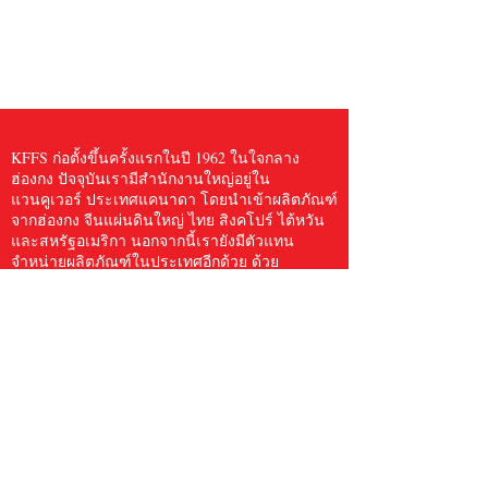
KFFS ก่อตั้งขึ้นครั้งแรกในปี 1962 ในใจกลาง
ฮ่องกง ปัจจุบันเรามีสำนักงานใหญ่อยู่ใน
แวนคูเวอร์ ประเทศแคนาดา โดยนำเข้าผลิตภัณฑ์
จากฮ่องกง จีนแผ่นดินใหญ่ ไทย สิงคโปร์ ไต้หวัน
และสหรัฐอเมริกา นอกจากนี้เรายังมีตัวแทน
จำหน่ายผลิตภัณฑ์ในประเทศอีกด้วย ด้วย
ประสบการณ์กว่า 60 ปี KFFS ได้สร้างชื่อให้กับตัว
เองในฐานะผู้นำในอุตสาหกรรมบริการด้านอาหาร
เรามอบบริการแก่ร้านอาหาร เบเกอรี่ สถาบัน ซู
เปอร์มาร์เก็ต และแม้แต่ผู้จัดจำหน่ายรายอื่นๆ
KFFS ได้สร้างความสัมพันธ์อันยาวนานกับ
ซัพพลายเออร์ และเมื่อรวมกับความเชี่ยวชาญของ
เราแล้ว เราก็สามารถมอบผลิตภัณฑ์คุณภาพดีที่สุด
ในราคาที่สามารถแข่งขันได้ให้กับลูกค้าอันทรง
คุณค่าของเราได้
เราจัดหาสินค้าสำหรับบริการอาหารให้กับลูกค้า