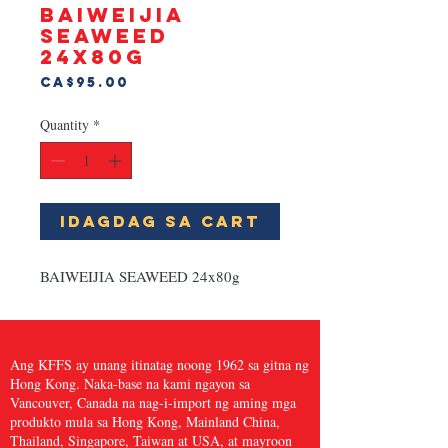
BAIWEIJIA
SEAWEED
24x80g
Presyo
CA$95.00
Quantity
*
Idagdag Sa Cart
BAIWEIJIA SEAWEED 24x80g
Ang KFFS ay unang itinatag noong 1962 sa gitna ng
Hong Kong. Naka-base na kami ngayon sa
Vancouver, Canada na nag-i-import ng aming mga
produkto mula sa Hong Kong, Mainland China,
Thailand, Singapore, Taiwan at USA, at mayroon