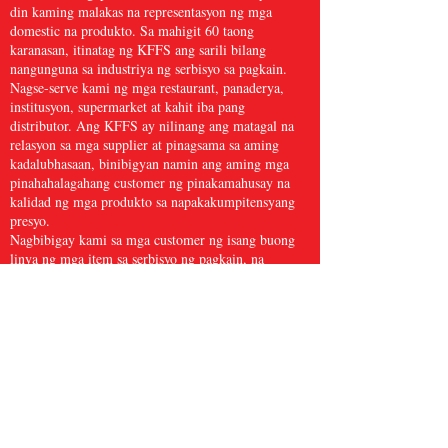
din kaming malakas na representasyon ng mga
domestic na produkto. Sa mahigit 60 taong
karanasan, itinatag ng KFFS ang sarili bilang
nangunguna sa industriya ng serbisyo sa pagkain.
Nagse-serve kami ng mga restaurant, panaderya,
institusyon, supermarket at kahit iba pang
distributor. Ang KFFS ay nilinang ang matagal na
relasyon sa mga supplier at pinagsama sa aming
kadalubhasaan, binibigyan namin ang aming mga
pinahahalagahang customer ng pinakamahusay na
kalidad ng mga produkto sa napakakumpitensyang
presyo.
Nagbibigay kami sa mga customer ng isang buong
linya ng mga item sa serbisyo ng pagkain, na
kinabibilangan ng mga gamit sa kusina, papel at mga
produktong sanitary, frozen na seafood, karne at
manok, at sariwang ani at marami pa, na may higit
sa 5,000 mga item. Naniniwala kami na ang Kwong
Fung Food Service ay sapat na malaki para ihain at
maliit para pangalagaan.