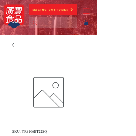
Maging Customer
SKU: YR8106BT22SQ