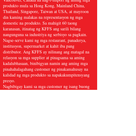
produkto mula sa Hong Kong, Mainland China,
Thailand, Singapore, Taiwan at USA, at mayroon
din kaming malakas na representasyon ng mga
domestic na produkto. Sa mahigit 60 taong
karanasan, itinatag ng KFFS ang sarili bilang
nangunguna sa industriya ng serbisyo sa pagkain.
Nagse-serve kami ng mga restaurant, panaderya,
institusyon, supermarket at kahit iba pang
distributor. Ang KFFS ay nilinang ang matagal na
relasyon sa mga supplier at pinagsama sa aming
kadalubhasaan, binibigyan namin ang aming mga
pinahahalagahang customer ng pinakamahusay na
kalidad ng mga produkto sa napakakumpitensyang
presyo.
Nagbibigay kami sa mga customer ng isang buong
linya ng mga item sa serbisyo ng pagkain, na
kinabibilangan ng mga gamit sa kusina, papel at mga
produktong sanitary, frozen na seafood, karne at
manok, at sariwang ani at marami pa, na may higit
sa 5,000 mga item. Naniniwala kami na ang Kwong
Fung Food Service ay sapat na malaki para ihain at
maliit para pangalagaan.