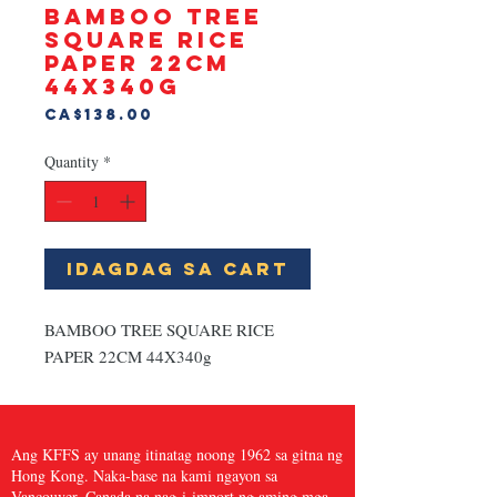
BAMBOO TREE
SQUARE RICE
PAPER 22CM
44X340g
Presyo
CA$138.00
Quantity
*
Idagdag Sa Cart
BAMBOO TREE SQUARE RICE 
PAPER 22CM 44X340g
Ang KFFS ay unang itinatag noong 1962 sa gitna ng
Hong Kong. Naka-base na kami ngayon sa
Vancouver, Canada na nag-i-import ng aming mga