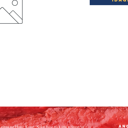
 gitna ng Hong Kong. Naka-base na kami ngayon sa
An