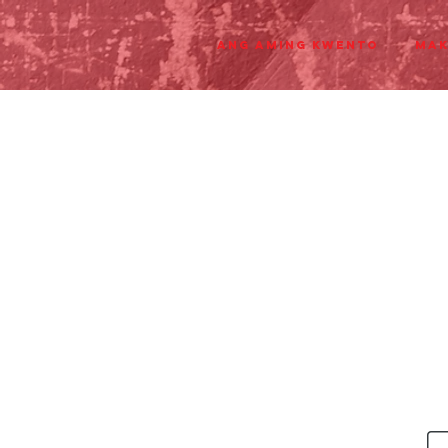
Ang aming Kwento
Mak