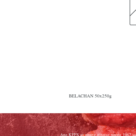
BELACHAN 50x250g
Ang KFFS ay unang itinatag noong 1962 sa