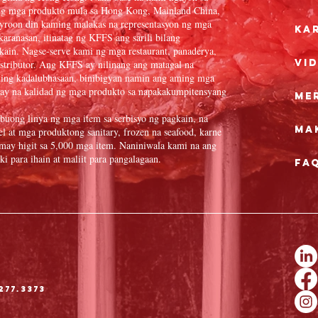
ng mga produkto mula sa Hong Kong, Mainland China,
yroon din kaming malakas na representasyon ng mga
Ka
aranasan, itinatag ng KFFS ang sarili bilang
gkain. Nagse-serve kami ng mga restaurant, panaderya,
Vid
distributor. Ang KFFS ay nilinang ang matagal na
aming kadalubhasaan, binibigyan namin ang aming mga
ay na kalidad ng mga produkto sa napakakumpitensyang
Me
buong linya ng mga item sa serbisyo ng pagkain, na
Ma
l at mga produktong sanitary, frozen na seafood, karne
 may higit sa 5,000 mga item. Naniniwala kami na ang
 para ihain at maliit para pangalagaan.
FA
277.3373