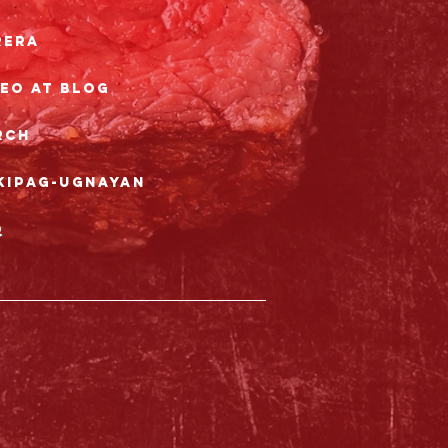
rera
eo at Blog
rch
kipag-ugnayan
Q