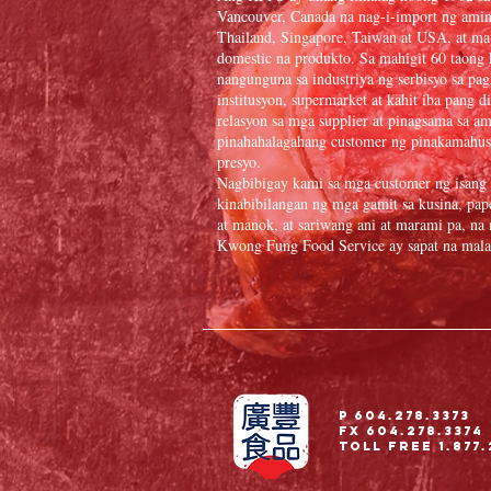
Vancouver, Canada na nag-i-import ng ami
Thailand, Singapore, Taiwan at USA, at ma
domestic na produkto. Sa mahigit 60 taong k
nangunguna sa industriya ng serbisyo sa pa
institusyon, supermarket at kahit iba pang 
relasyon sa mga supplier at pinagsama sa 
pinahahalagahang customer ng pinakamahus
presyo.
Nagbibigay kami sa mga customer ng isang 
kinabibilangan ng mga gamit sa kusina, pape
at manok, at sariwang ani at marami pa, na
Kwong Fung Food Service ay sapat na malaki
P 604.278.3373
Fx 604.278.3374
Toll Free 1.877.