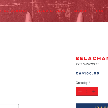
ipag-ugnayan
Video at Blog
Merch
FAQ
BELACHA
SKU: X4500WREJ
Pr
CA$100.00
Quantity
*
Idag