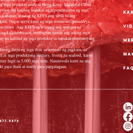
ng mga produkto mula sa Hong Kong, Mainland China,
yroon din kaming malakas na representasyon ng mga
Ka
aranasan, itinatag ng KFFS ang sarili bilang
gkain. Nagse-serve kami ng mga restaurant, panaderya,
Vid
distributor. Ang KFFS ay nilinang ang matagal na
aming kadalubhasaan, binibigyan namin ang aming mga
ay na kalidad ng mga produkto sa napakakumpitensyang
Me
buong linya ng mga item sa serbisyo ng pagkain, na
Ma
l at mga produktong sanitary, frozen na seafood, karne
 may higit sa 5,000 mga item. Naniniwala kami na ang
 para ihain at maliit para pangalagaan.
FA
277.3373