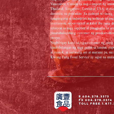
Vancouver, Canada na nag-i-import ng ami
Thailand, Singapore, Taiwan at USA, at ma
domestic na produkto. Sa mahigit 60 taong k
nangunguna sa industriya ng serbisyo sa pa
institusyon, supermarket at kahit iba pang 
relasyon sa mga supplier at pinagsama sa 
pinahahalagahang customer ng pinakamahus
presyo.
Nagbibigay kami sa mga customer ng isang 
kinabibilangan ng mga gamit sa kusina, pape
at manok, at sariwang ani at marami pa, na
Kwong Fung Food Service ay sapat na malaki
P 604.278.3373
Fx 604.278.3374
Toll Free 1.877.