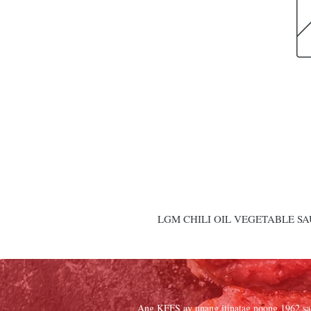
LGM CHILI OIL VEGETABLE SA
Ang KFFS ay unang itinatag noong 1962 sa