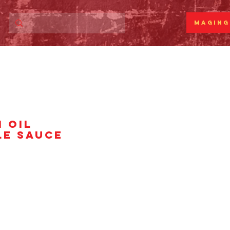
Maging
I OIL
LE SAUCE
syo