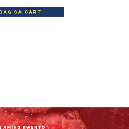
dag Sa Cart
g aming Kwento