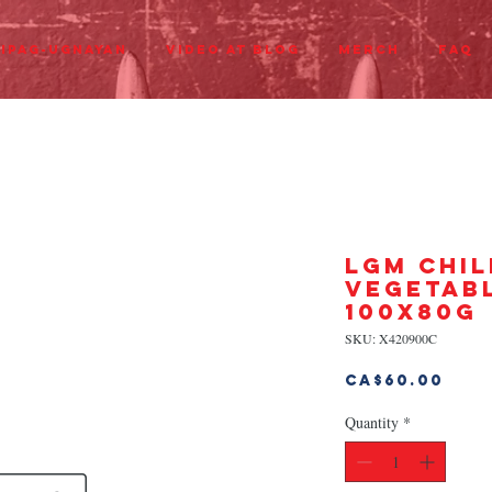
ipag-ugnayan
Video at Blog
Merch
FAQ
LGM CHIL
VEGETAB
100x80g
SKU: X420900C
Pre
CA$60.00
Quantity
*