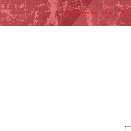
Ang aming Kwento
Mak