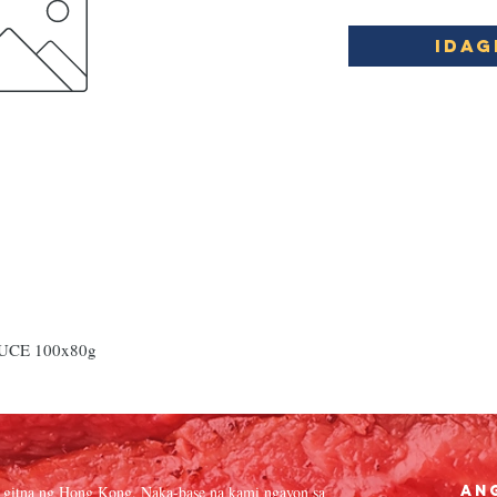
Idag
UCE 100x80g
 gitna ng Hong Kong. Naka-base na kami ngayon sa
An