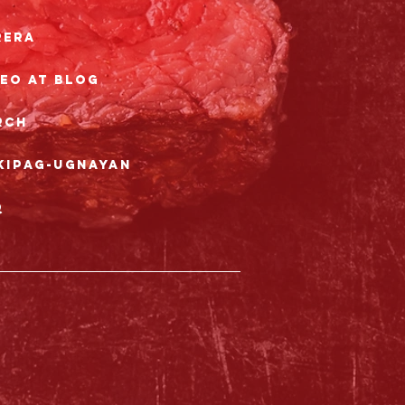
rera
eo at Blog
rch
kipag-ugnayan
Q