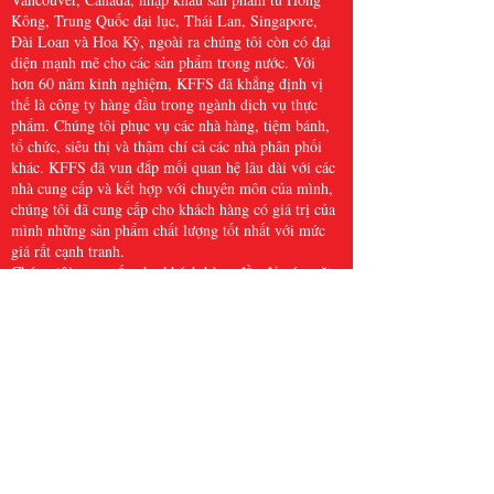
Kông, Trung Quốc đại lục, Thái Lan, Singapore,
Đài Loan và Hoa Kỳ, ngoài ra chúng tôi còn có đại
diện mạnh mẽ cho các sản phẩm trong nước. Với
hơn 60 năm kinh nghiệm, KFFS đã khẳng định vị
thế là công ty hàng đầu trong ngành dịch vụ thực
phẩm. Chúng tôi phục vụ các nhà hàng, tiệm bánh,
tổ chức, siêu thị và thậm chí cả các nhà phân phối
khác. KFFS đã vun đắp mối quan hệ lâu dài với các
nhà cung cấp và kết hợp với chuyên môn của mình,
chúng tôi đã cung cấp cho khách hàng có giá trị của
mình những sản phẩm chất lượng tốt nhất với mức
giá rất cạnh tranh.
Chúng tôi cung cấp cho khách hàng đầy đủ các mặt
hàng dịch vụ thực phẩm, bao gồm đồ dùng nhà bếp,
giấy và sản phẩm vệ sinh, hải sản đông lạnh, thịt và
gia cầm, nông sản tươi sống và nhiều mặt hàng khác,
với hơn 5.000 mặt hàng. Chúng tôi tin rằng Kwong
Fung Food Service đủ lớn để phục vụ và đủ nhỏ để
chăm sóc.