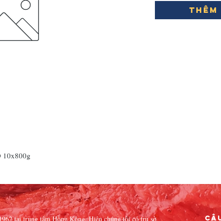
Thêm 
 10x800g
1962 tại trung tâm Hồng Kông. Hiện chúng tôi có trụ sở
Câ