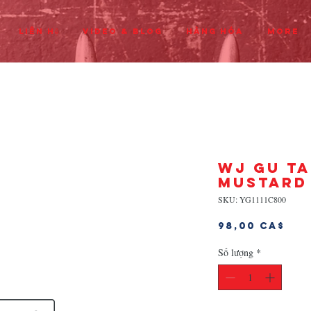
Liên hệ
Video & Blog
Hàng hóa
More
WJ GU TA
MUSTARD
SKU: YG1111C800
Giá
98,00 CA$
Số lượng
*