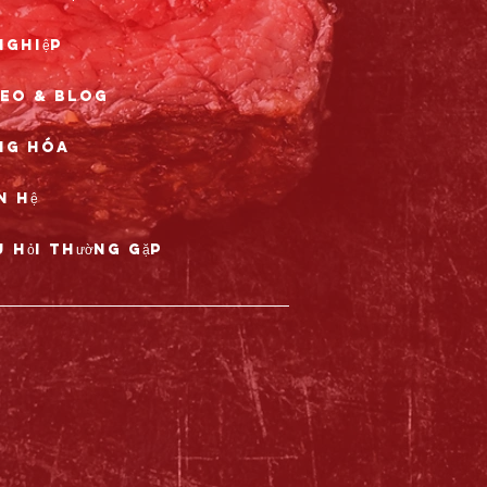
nghiệp
deo & Blog
ng hóa
n hệ
 hỏi thường gặp