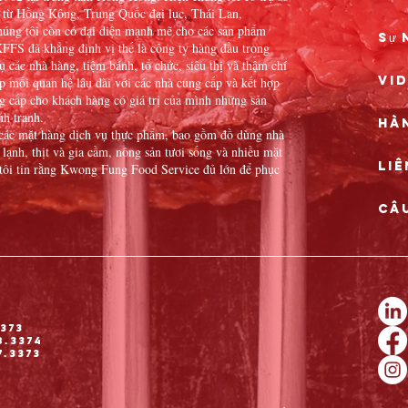
 từ Hồng Kông, Trung Quốc đại lục, Thái Lan,
húng tôi còn có đại diện mạnh mẽ cho các sản phẩm
Sự 
FFS đã khẳng định vị thế là công ty hàng đầu trong
 các nhà hàng, tiệm bánh, tổ chức, siêu thị và thậm chí
Vi
 mối quan hệ lâu dài với các nhà cung cấp và kết hợp
g cấp cho khách hàng có giá trị của mình những sản
nh tranh.
Hà
 các mặt hàng dịch vụ thực phẩm, bao gồm đồ dùng nhà
 lạnh, thịt và gia cầm, nông sản tươi sống và nhiều mặt
Liê
tôi tin rằng Kwong Fung Food Service đủ lớn để phục
Câu
373
8.3374
7.3373