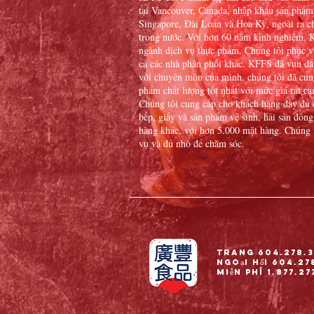
tại Vancouver, Canada, nhập khẩu sản phẩm
Singapore, Đài Loan và Hoa Kỳ, ngoài ra c
trong nước. Với hơn 60 năm kinh nghiệm, K
ngành dịch vụ thực phẩm. Chúng tôi phục vụ
cả các nhà phân phối khác. KFFS đã vun đắp
với chuyên môn của mình, chúng tôi đã cun
phẩm chất lượng tốt nhất với mức giá rất cạ
Chúng tôi cung cấp cho khách hàng đầy đủ
bếp, giấy và sản phẩm vệ sinh, hải sản đông
hàng khác, với hơn 5.000 mặt hàng. Chúng 
vụ và đủ nhỏ để chăm sóc.
Trang 604.278.3
Ngoại hối 604.27
Miễn phí 1.877.27