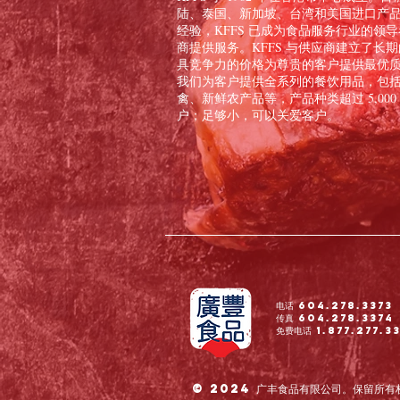
陆、泰国、新加坡、台湾和美国进口产品
经验，KFFS 已成为食品服务行业的
商提供服务。KFFS 与供应商建立了
具竞争力的价格为尊贵的客户提供最优
我们为客户提供全系列的餐饮用品，包
禽、新鲜农产品等，产品种类超过 5,0
户；足够小，可以关爱客户。
电话 604.278.3373
传真 604.278.3374
免费电话 1.877.277.3
© 2024 广丰食品有限公司。保留所有