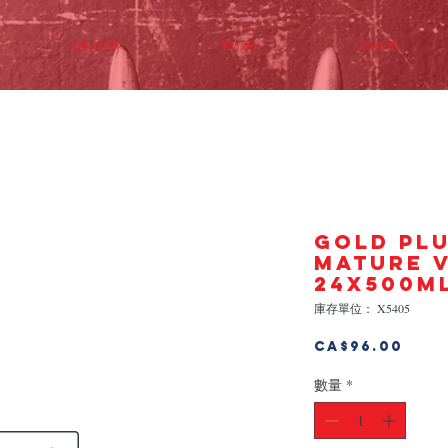
视频和博客
周边商品
常问问题
GOLD PL
MATURE 
24x500m
庫存單位： X5405
價
CA$96.00
格
數量
*