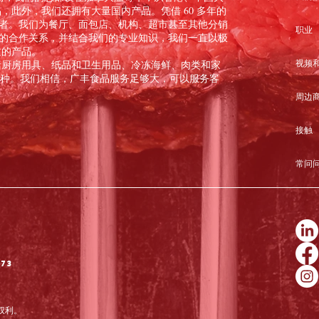
，此外，我们还拥有大量国内产品。凭借 60 多年的
领导者。我们为餐厅、面包店、机构、超市甚至其他分销
职业
长期的合作关系，并结合我们的专业知识，我们一直以极
质的产品。
视频
括厨房用具、纸品和卫生用品、冷冻海鲜、肉类和家
00 种。我们相信，广丰食品服务足够大，可以服务客
周边
接触
常问
373
权利。